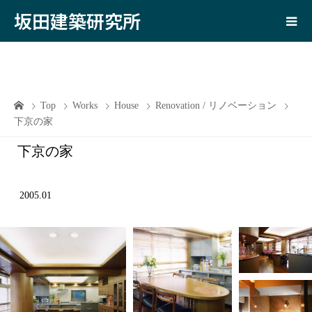
坂田建築研究所
Top
Works
House
Renovation / リノベーション
下京の家
下京の家
2005.01