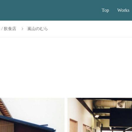
Top
Works
nt / 飲食店
嵐山のむら