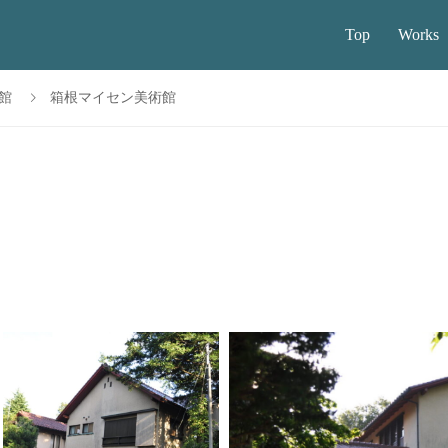
Top
Works
術館
箱根マイセン美術館